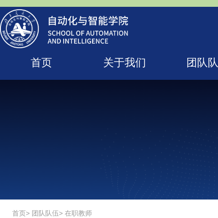
首页
关于我们
团队
首页
>
团队队伍
> 在职教师