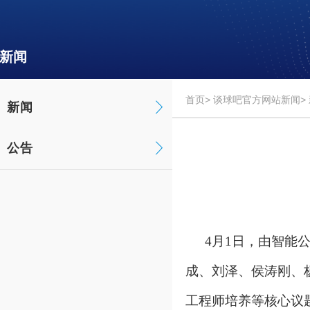
新闻
首页
>
谈球吧官方网站新闻
>
新闻
公告
4月1日，由智能
成、刘泽、侯涛刚、
工程师培养等核心议