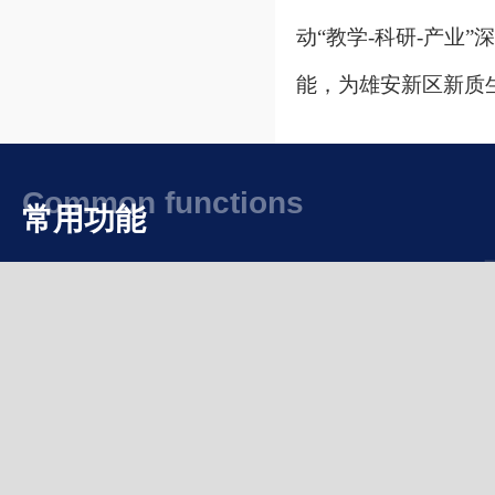
动“教学-科研-产业
能，为雄安新区新质
Common functions
常用功能
实验室安全
相册影像
常用下载
联系我们
地址：北京市海淀区西直门外
谈球吧官方网站 - 专业体育