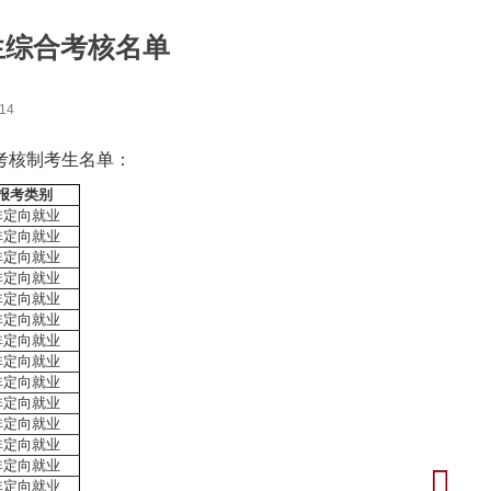
生综合考核名单
14
考核制考生名单：
报考类别
非定向就业
非定向就业
非定向就业
非定向就业
非定向就业
非定向就业
非定向就业
非定向就业
非定向就业
非定向就业
非定向就业
非定向就业
非定向就业
非定向就业