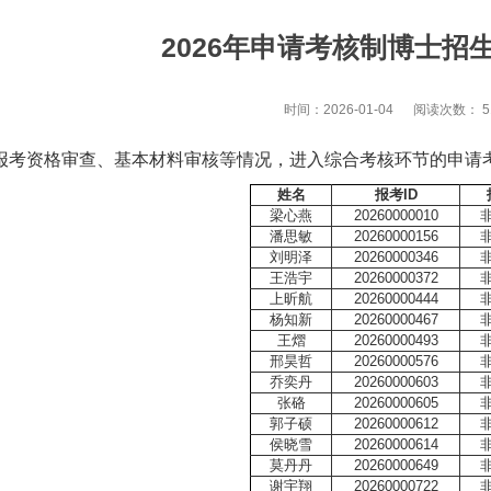
2026年申请考核制博士招
时间：2026-01-04
阅读次数：
5
报考资格审查、基本材料审核等情况，进入综合考核环节的申请
姓名
报考ID
梁心燕
20260000010
潘思敏
20260000156
刘明泽
20260000346
王浩宇
20260000372
上昕航
20260000444
杨知新
20260000467
王熠
20260000493
邢昊哲
20260000576
乔奕丹
20260000603
张硌
20260000605
郭子硕
20260000612
侯晓雪
20260000614
莫丹丹
20260000649
谢宇翔
20260000722