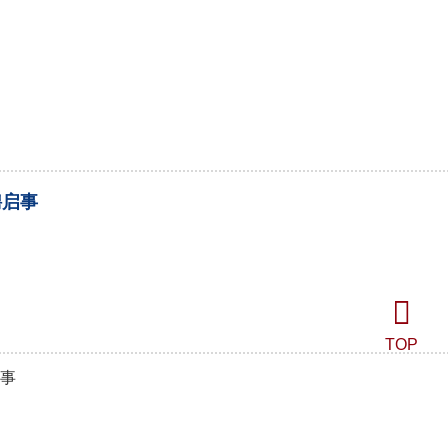
学术活动
对外交流
行政人事
聘启事
TOP
事