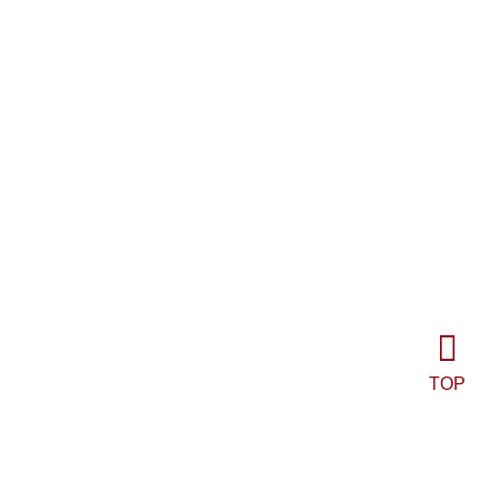
学术活动
对外交流
行政人事
TOP