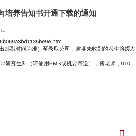
定向培养告知书开通下载的通知
311
b069a3bd1135be9e.htm
寄出邮戳时间为准）至录取公司，逾期未收到的考生将缓发
研究生科（请使用EMS或机要寄送），靳老师，010-